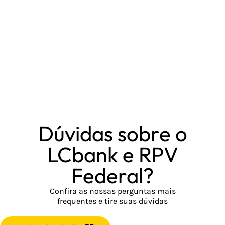
precatorio2028.com.br
rpvpix.com.br
precatorio2029.com.br
rpvprecatorio.com.br
precatorio2030.com.br
rpvprecatorios.com.br
rpvprevidencia.com.br
rpvrio.com.br
rpvrj.com.br
rpvrs.com.br
Dúvidas sobre o
rpvsp.com.br
LCbank e RPV
lcbprecatoriorpv.com.br
Federal?
lcbrpv.com.br
Confira as nossas perguntas mais
frequentes e tire suas dúvidas