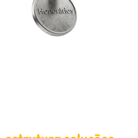
Enquanto o sistema
atrasa, o LCbank