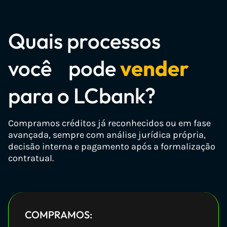
precatoriosdoinss.com.br
precatorio2026.com.br
Quais processos
precatoriobrasil.com.br
Domínios de RPVs
↑
↓
precatorioatrasado.com.br
você pode
vender
precatoriocomum.com.br
para o LCbank?
rpv.com.br
precatorioalimentar.com.br
rpvs.com.br
anteciparprecatorio.com.br
Compramos créditos já reconhecidos ou em fase
rpvdoinss.com.br
compradeprecatorio.com.br
avançada, sempre com análise jurídica própria,
decisão interna e pagamento após a formalização
anteciparrpv.com.br
compraevendaprecatorio.com.br
contratual.
rpvvalor.com.br
centraldoprecatorio.com.br
rpvtrabalhista.com.br
consultadeprecatorio.com.br
bazardarpv.com.br
federalprecatorio.com.br
COMPRAMOS:
casadarpv.com.br
precatoriomunicipal.com.br