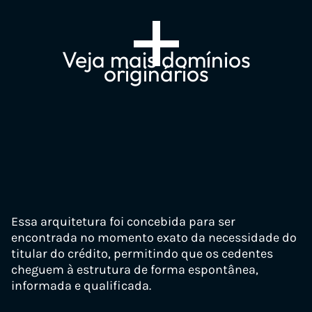
+
Veja mais domínios
originários
Domínios de Precatórios
↑
↓
precatoriodoinss.com.br
precatoriofederal.com.br
Essa arquitetura foi concebida para ser
encontrada no momento exato da necessidade do
consultarprecatoriopelocpf.com.br
titular do crédito, permitindo que os cedentes
consultarprecatorio.com.br
cheguem à estrutura de forma espontânea,
informada e qualificada.
precatorioprevidenciario.com.br