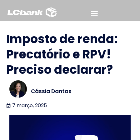
Para Advogados
Sobre o LCbank
Perguntas Frequentes
Imposto de renda:
Precatório e RPV!
Preciso declarar?
Cássia Dantas
7 março, 2025