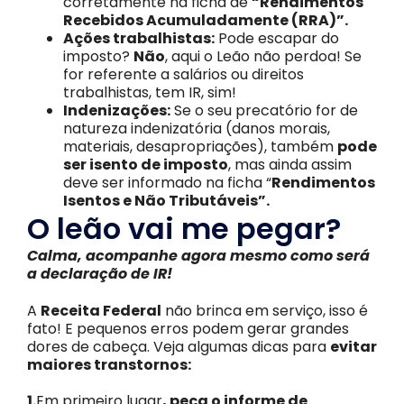
corretamente na ficha de
“Rendimentos
Recebidos Acumuladamente (RRA)”.
Ações trabalhistas:
Pode escapar do
imposto?
Não
, aqui o Leão não perdoa! Se
for referente a salários ou direitos
trabalhistas, tem IR, sim!
Indenizações:
Se o seu precatório for de
natureza indenizatória (danos morais,
materiais, desapropriações), também
pode
ser isento de imposto
, mas ainda assim
deve ser informado na ficha “
Rendimentos
Isentos e Não Tributáveis”.
O leão vai me pegar?
Calma, acompanhe agora mesmo como será
a declaração de IR!
A
Receita Federal
não brinca em serviço, isso é
fato! E pequenos erros podem gerar grandes
dores de cabeça. Veja algumas dicas para
evitar
maiores transtornos:
1.
Em primeiro lugar
, peça o informe de