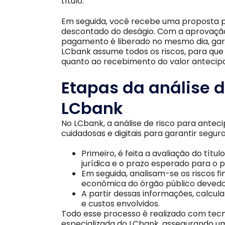
título.
Em seguida, você recebe uma proposta pe
descontado do deságio. Com a aprovação e
pagamento é liberado no mesmo dia, gara
LCbank assume todos os riscos, para q
quanto ao recebimento do valor antecip
Etapas da análise d
LCbank
No LCbank, a análise de risco para ante
cuidadosas e digitais para garantir segura
Primeiro, é feita a avaliação do tít
jurídica e o prazo esperado para o
Em seguida, analisam-se os riscos fi
econômica do órgão público devedo
A partir dessas informações, calcula
e custos envolvidos.
Todo esse processo é realizado com tecno
especializada do LCbank, assegurando um