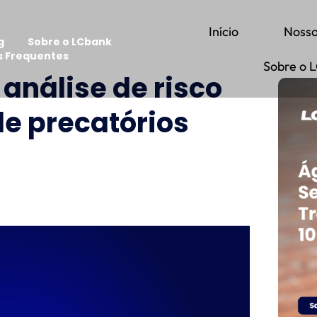
Início
Nosso
g
Sobre o LCbank
s Frequentes
Sobre o 
análise de risco
e precatórios