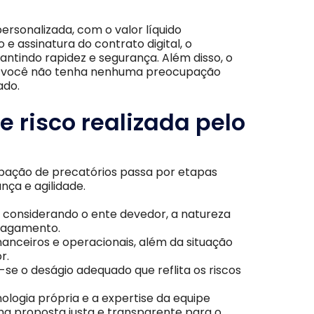
rsonalizada, com o valor líquido
 assinatura do contrato digital, o
ntindo rapidez e segurança. Além disso, o
ue você não tenha nenhuma preocupação
ado.
e risco realizada pelo
cipação de precatórios passa por etapas
nça e agilidade.
ulo considerando o ente devedor, a natureza
 pagamento.
nanceiros e operacionais, além da situação
r.
-se o deságio adequado que reflita os riscos
logia própria e a expertise da equipe
a proposta justa e transparente para o